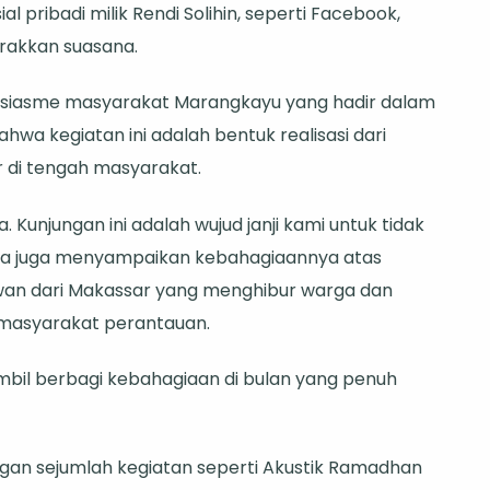
al pribadi milik Rendi Solihin, seperti Facebook,
rakkan suasana.
n
maan
usiasme masyarakat Marangkayu yang hadir dalam
wa kegiatan ini adalah bentuk realisasi dari
r di tengah masyarakat.
Kunjungan ini adalah wujud janji kami untuk tidak
. Ia juga menyampaikan kebahagiaannya atas
wan dari Makassar yang menghibur warga dan
masyarakat perantauan.
mbil berbagi kebahagiaan di bulan yang penuh
ngan sejumlah kegiatan seperti Akustik Ramadhan