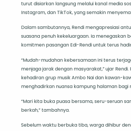
turut disiarkan langsung melalui kanal media sosi
Ajak
Instagram, dan TikTok, yang semakin menyema
Wujudka
Kebersa
Dalam sambutannya, Rendi mengapresiasi ant
suasana penuh kekeluargaan. Ia menegaskan bah
komitmen pasangan Edi-Rendi untuk terus hadi
“Mudah-mudahan kebersamaan ini terus terjaga. 
menjaga jarak dengan masyarakat,” ujar Rendi
kehadiran grup musik Ambo Nai dan kawan-ka
menghadirkan nuansa kampung halaman bagi 
“Mari kita buka puasa bersama, seru-seruan sa
berkah,” tambahnya.
Sebelum waktu berbuka tiba, warga dihibur de