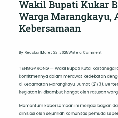
Wakil Bupati Kukar 
Warga Marangkayu, 
Kebersamaan
on
By
Redaksi 1
Maret 22, 2025
Write a Comment
Wakil
TENGGARONG — Wakil Bupati Kutai Kartanegara (
Bupati
komitmennya dalam merawat kedekatan denga
Kukar
di Kecamatan Marangkayu, Jumat (21/3). Bertem
Buka
kegiatan ini disambut hangat oleh ratusan warga
Puasa
Bersama
Momentum kebersamaan ini menjadi bagian dari
Warga
diinisiasi oleh sejumlah komunitas pemuda seper
Marangk