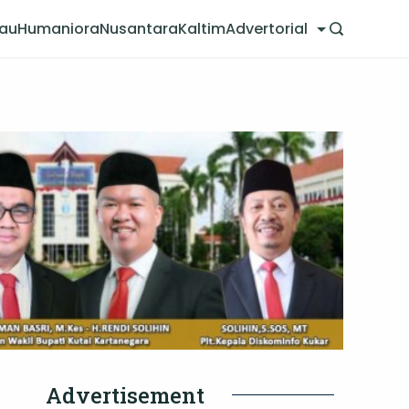
jau
Humaniora
Nusantara
Kaltim
Advertorial
Advertisement