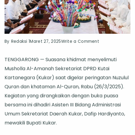
on
By
Redaksi 1
Maret 27, 2025
Write a Comment
Asisten
TENGGARONG — Suasana khidmat menyelimuti
III
Musholla Al-Amanah Sekretariat DPRD Kutai
Kukar
Kartanegara (Kukar) saat digelar peringatan Nuzulul
Hadiri
Quran dan khataman Al-Quran, Rabu (26/3/2025).
Peringatan
Kegiatan yang dirangkaikan dengan buka puasa
Nuzulul
bersama ini dihadiri Asisten III Bidang Administrasi
Quran
Umum Sekretariat Daerah Kukar, Dafip Hardiyanto,
di
mewakili Bupati Kukar.
Sekretariat
DPRD