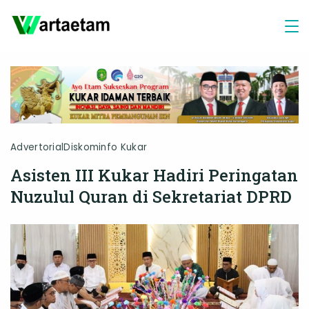
Skip
to
content
Advertorial
Diskominfo Kukar
Asisten III Kukar Hadiri Peringatan
Nuzulul Quran di Sekretariat DPRD