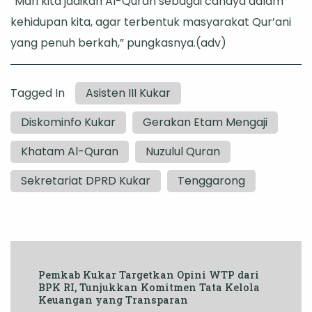
“Mari kita jadikan Al-Quran sebagai cahaya dalam
kehidupan kita, agar terbentuk masyarakat Qur’ani
yang penuh berkah,” pungkasnya.(adv)
Tagged In
Asisten III Kukar
Diskominfo Kukar
Gerakan Etam Mengaji
Khatam Al-Quran
Nuzulul Quran
Sekretariat DPRD Kukar
Tenggarong
Post
Pemkab Kukar Targetkan Opini WTP dari
Navigation
BPK RI, Tunjukkan Komitmen Tata Kelola
Keuangan yang Transparan