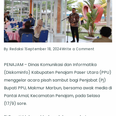
on
By
Redaksi 1
September 18, 2024
Write a Comment
Diskominfo
PENAJAM – Dinas Komunikasi dan Informatika
PPU
(Diskominfo) Kabupaten Penajam Paser Utara (PPU)
Gelar
menggelar acara pisah sambut bagi Penjabat (Pj)
Pisah
Bupati PPU, Makmur Marbun, bersama awak media di
Sambut,
Pantai Amal, Kecamatan Penajam, pada Selasa
Pj
(17/9) sore.
Bupati
Makmur