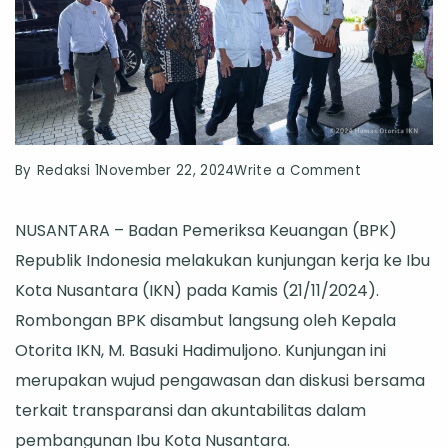
on
By
Redaksi 1
November 22, 2024
Write a Comment
Kunjungan
NUSANTARA – Badan Pemeriksa Keuangan (BPK)
Badan
Republik Indonesia melakukan kunjungan kerja ke Ibu
Pemeriksa
Kota Nusantara (IKN) pada Kamis (21/11/2024).
Keuangan
Rombongan BPK disambut langsung oleh Kepala
RI
Otorita IKN, M. Basuki Hadimuljono. Kunjungan ini
ke
merupakan wujud pengawasan dan diskusi bersama
Ibu
terkait transparansi dan akuntabilitas dalam
Kota
pembangunan Ibu Kota Nusantara.
Nusantara: