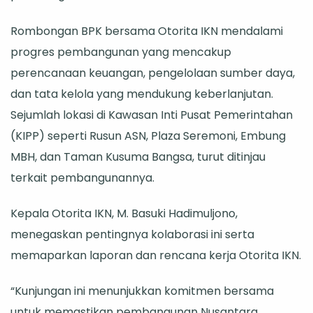
Kolaborasi
Rombongan BPK bersama Otorita IKN mendalami
dan
progres pembangunan yang mencakup
Pengawasa
perencanaan keuangan, pengelolaan sumber daya,
dalam
dan tata kelola yang mendukung keberlanjutan.
Pembangun
Sejumlah lokasi di Kawasan Inti Pusat Pemerintahan
Berkelanjut
(KIPP) seperti Rusun ASN, Plaza Seremoni, Embung
MBH, dan Taman Kusuma Bangsa, turut ditinjau
terkait pembangunannya.
Kepala Otorita IKN, M. Basuki Hadimuljono,
menegaskan pentingnya kolaborasi ini serta
memaparkan laporan dan rencana kerja Otorita IKN.
“Kunjungan ini menunjukkan komitmen bersama
untuk memastikan pembangunan Nusantara