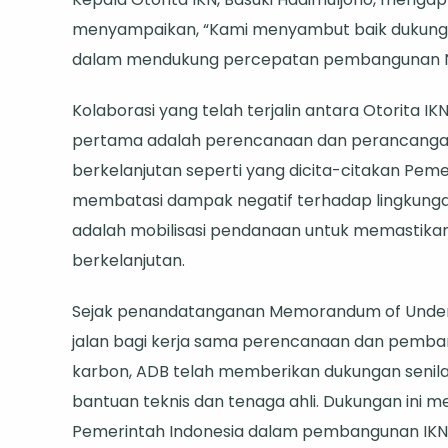
Perk
menyampaikan, “Kami menyambut baik dukungan
Per
dalam mendukung percepatan pembangunan N
Pem
Kolaborasi yang telah terjalin antara Otorita IK
Ibu
pertama adalah perencanaan dan perancangan 
Kot
berkelanjutan seperti yang dicita-citakan Pem
Nus
membatasi dampak negatif terhadap lingkungan
adalah mobilisasi pendanaan untuk memastika
berkelanjutan.
Sejak penandatanganan Memorandum of Under
jalan bagi kerja sama perencanaan dan pemba
karbon, ADB telah memberikan dukungan senilai 
bantuan teknis dan tenaga ahli. Dukungan in
Pemerintah Indonesia dalam pembangunan IKN ya