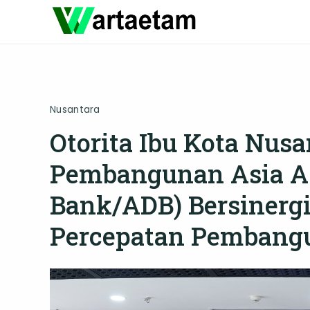
Skip
to
content
Nusantara
Otorita Ibu Kota Nus
Pembangunan Asia A
Bank/ADB) Bersinerg
Percepatan Pembangu