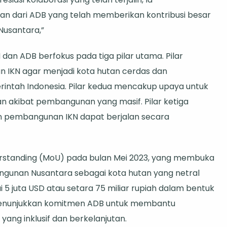
uat
 dari ADB yang telah memberikan kontribusi besar
cepatan
usantara,”
bangunan
N dan ADB berfokus pada tiga pilar utama. Pilar
IKN agar menjadi kota hutan cerdas dan
a
erintah Indonesia. Pilar kedua mencakup upaya untuk
antara
 akibat pembangunan yang masif. Pilar ketiga
n pembangunan IKN dapat berjalan secara
standing (MoU) pada bulan Mei 2023, yang membuka
ngunan Nusantara sebagai kota hutan yang netral
5 juta USD atau setara 75 miliar rupiah dalam bentuk
i menunjukkan komitmen ADB untuk membantu
ng inklusif dan berkelanjutan.