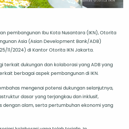
ita
 pembangunan Ibu Kota Nusantara (IKN), Otorita
angunan Asia (Asian Development Bank/ADB)
a
/11/2024) di Kantor Otorita IKN Jakarta.
antara
i terkait dukungan dan kolaborasi yang ADB yang
k
terkait berbagai aspek pembangunan di IKN.
bangunan
 membahas mengenai potensi dukungan selanjutnya,
n
uktur dasar yang terjangkau dan inklusif,
elopment
 dengan alam, serta pertumbuhan ekonomi yang
k/ADB)
inergi
uk
siasi kolaborasi yang telah terjalin, Ia