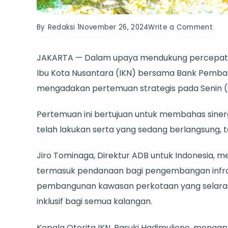
on
By
Redaksi 1
November 26, 2024
Write a Comment
Otor
JAKARTA — Dalam upaya mendukung percepatan
Ibu
Ibu Kota Nusantara (IKN) bersama Bank Pemb
Kot
mengadakan pertemuan strategis pada Senin (25
Nus
dan
Pertemuan ini bertujuan untuk membahas sinerg
Ban
telah lakukan serta yang sedang berlangsung, 
Pem
Asia
Jiro Tominaga, Direktur ADB untuk Indonesia,
Asia
termasuk pendanaan bagi pengembangan infrastr
Dev
pembangunan kawasan perkotaan yang selaras
Ban
inklusif bagi semua kalangan.
Bers
Unt
Kepala Otorita IKN, Basuki Hadimuljono, mengapre