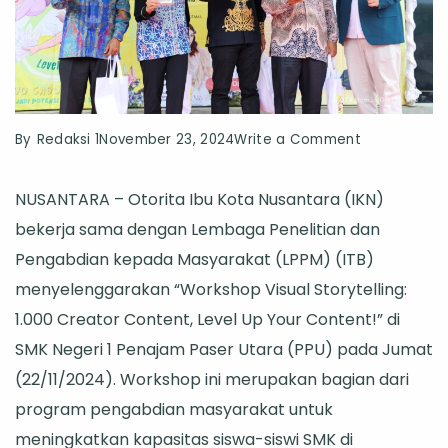
on
By
Redaksi 1
November 23, 2024
Write a Comment
Workshop
NUSANTARA – Otorita Ibu Kota Nusantara (IKN)
Visual
bekerja sama dengan Lembaga Penelitian dan
Storytelling:
Pengabdian kepada Masyarakat (LPPM) (ITB)
Mengemban
menyelenggarakan “Workshop Visual Storytelling:
Kreativitas
1.000 Creator Content, Level Up Your Content!” di
1.000
SMK Negeri 1 Penajam Paser Utara (PPU) pada Jumat
Konten
(22/11/2024). Workshop ini merupakan bagian dari
Kreator
program pengabdian masyarakat untuk
Muda
meningkatkan kapasitas siswa-siswi SMK di
untuk