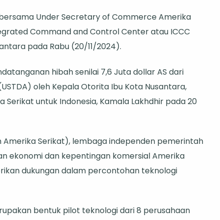
ncuran
) bersama Under Secretary of Commerce Amerika
yek
egrated Command and Control Center atau ICCC
bangunan
santara pada Rabu (20/11/2024).
at
ando
atanganan hibah senilai 7,6 Juta dollar AS dari
USTDA) oleh Kepala Otorita Ibu Kota Nusantara,
gan
 Serikat untuk Indonesia, Kamala Lakhdhir pada 20
ungan
rika
kat
Amerika Serikat), lembaga independen pemerintah
n ekonomi dan kepentingan komersial Amerika
rikan dukungan dalam percontohan teknologi
pakan bentuk pilot teknologi dari 8 perusahaan