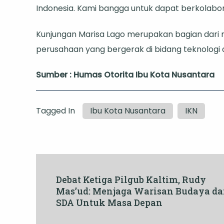
Indonesia. Kami bangga untuk dapat berkolabora
Kunjungan Marisa Lago merupakan bagian dari mi
perusahaan yang bergerak di bidang teknologi 
Sumber : Humas Otorita Ibu Kota Nusantara
Tagged In
Ibu Kota Nusantara
IKN
Post
Debat Ketiga Pilgub Kaltim, Rudy
Mas’ud: Menjaga Warisan Budaya d
Navigation
SDA Untuk Masa Depan