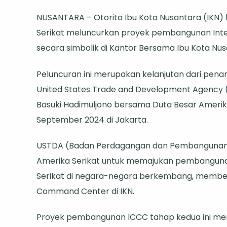
Pelu
NUSANTARA – Otorita Ibu Kota Nusantara (IKN
Pro
Serikat meluncurkan proyek pembangunan Int
Pem
secara simbolik di Kantor Bersama Ibu Kota Nu
Pus
Kom
Peluncuran ini merupakan kelanjutan dari penand
IKN
United States Trade and Development Agency (
den
Basuki Hadimuljono bersama Duta Besar Amerika
Duk
September 2024 di Jakarta.
Ame
Seri
USTDA (Badan Perdagangan dan Pembangunan 
Amerika Serikat untuk memajukan pembanguna
Serikat di negara-negara berkembang, membe
Command Center di IKN.
Proyek pembangunan ICCC tahap kedua ini meru