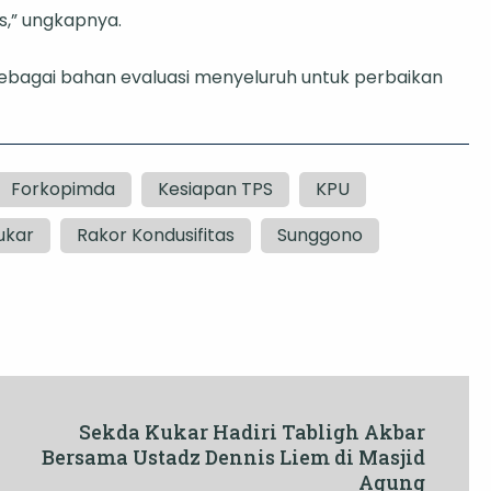
s,” ungkapnya.
i sebagai bahan evaluasi menyeluruh untuk perbaikan
Forkopimda
Kesiapan TPS
KPU
ukar
Rakor Kondusifitas
Sunggono
Sekda Kukar Hadiri Tabligh Akbar
Bersama Ustadz Dennis Liem di Masjid
Agung