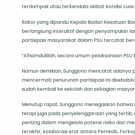
terdampak atau terkendala akibat kondisi cua
Rakor yang dipandu Kepala Badan Kesatuan Bang
berlangsung interaktif dengan penyampaian lan
partisipasi masyarakat dalam PSU tercatat bera
“Alhamdulillah, secara umum pelaksanaan PSU be
Namun demikian, Sunggono mencatat adanya pen
mencermati penurunan partisipasi ini disebabkan
sudah kembali ke sekolah dan sebagian masyara
Menutup rapat, Sunggono menegaskan bahwa fo
tetapi juga pada penyelenggaraan yang tertib, 
penting dalam mengelola potensi risiko dan m
terakhir, kolaborasi erat antara Pemkab, For