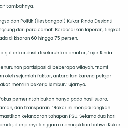
ca,” tambahnya.
sa dan Politik (Kesbangpol) Kukar Rinda Desianti
gsung dari para camat. Berdasarkan laporan, tingkat
da di kisaran 60 hingga 75 persen.
rjalan kondusif di seluruh kecamatan,” ujar Rinda.
urunan partisipasi di beberapa wilayah. “Kami
 oleh sejumlah faktor, antara lain karena pelajar
kat memilih bekerja lembur,” ujarnya.
kus pemerintah bukan hanya pada hasil suara,
aman, dan transparan. “Rakor ini menjadi langkah
emastikan kelancaran tahapan PSU. Selama dua hari
kopimda, dan penyelenggara menunjukkan bahwa Kukar