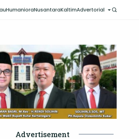
jau
Humaniora
Nusantara
Kaltim
Advertorial
Advertisement