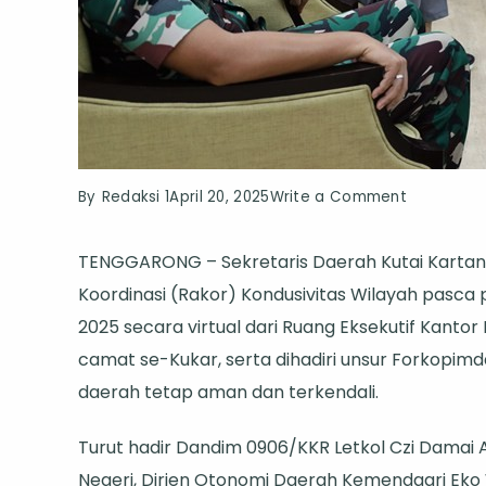
on
By
Redaksi 1
April 20, 2025
Write a Comment
Sekda
TENGGARONG – Sekretaris Daerah Kutai Kartan
Kukar
Koordinasi (Rakor) Kondusivitas Wilayah pasca
Pimpin
2025 secara virtual dari Ruang Eksekutif Kantor 
Rakor
camat se-Kukar, serta dihadiri unsur Forkopim
Evaluasi
daerah tetap aman dan terkendali.
Pasca
PSU,
Turut hadir Dandim 0906/KKR Letkol Czi Damai A
Tegaskan
Negeri, Dirjen Otonomi Daerah Kemendagri Eko