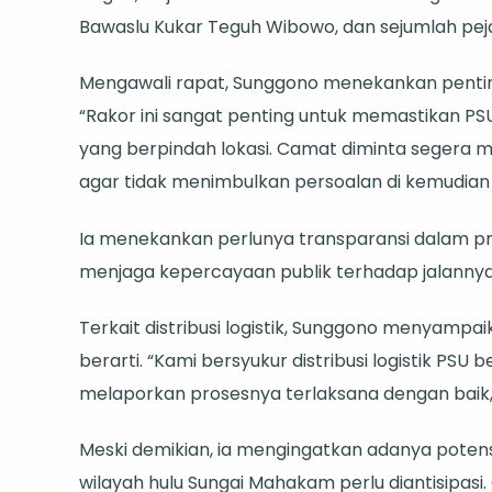
Komitmen
Bawaslu Kukar Teguh Wibowo, dan sejumlah pejab
Jaga
Kondusivit
Mengawali rapat, Sunggono menekankan pentin
Daerah
“Rakor ini sangat penting untuk memastikan PS
yang berpindah lokasi. Camat diminta segera m
agar tidak menimbulkan persoalan di kemudian h
Ia menekankan perlunya transparansi dalam p
menjaga kepercayaan publik terhadap jalannya
Terkait distribusi logistik, Sunggono menyamp
berarti. “Kami bersyukur distribusi logistik PSU 
melaporkan prosesnya terlaksana dengan baik,”
Meski demikian, ia mengingatkan adanya potens
wilayah hulu Sungai Mahakam perlu diantisipasi