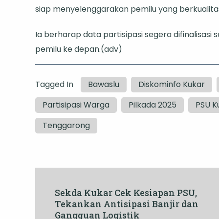
siap menyelenggarakan pemilu yang berkualita
Ia berharap data partisipasi segera difinalisas
pemilu ke depan.(adv)
Tagged In
Bawaslu
Diskominfo Kukar
Partisipasi Warga
Pilkada 2025
PSU K
Tenggarong
Post
Sekda Kukar Cek Kesiapan PSU,
Tekankan Antisipasi Banjir dan
Navigation
Gangguan Logistik