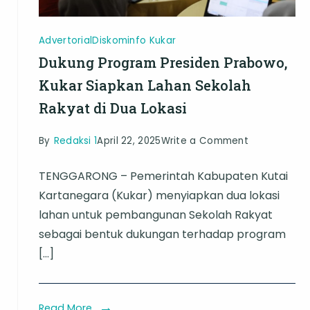
Advertorial
Diskominfo Kukar
Dukung Program Presiden Prabowo,
Kukar Siapkan Lahan Sekolah
Rakyat di Dua Lokasi
on
By
Redaksi 1
April 22, 2025
Write a Comment
Dukung
TENGGARONG – Pemerintah Kabupaten Kutai
Program
Kartanegara (Kukar) menyiapkan dua lokasi
Presiden
lahan untuk pembangunan Sekolah Rakyat
Prabowo,
sebagai bentuk dukungan terhadap program
Kukar
[…]
Siapkan
Lahan
Sekolah
Read More