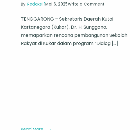
on
By
Redaksi 1
Mei 6, 2025
Write a Comment
Sekda
TENGGARONG – Sekretaris Daerah Kutai
Kukar
Kartanegara (Kukar), Dr. H. Sunggono,
Sunggono
memaparkan rencana pembangunan Sekolah
Paparkan
Rakyat di Kukar dalam program “Dialog […]
Rencana
Sekolah
Rakyat
di
TVRI
Kaltim
Read More