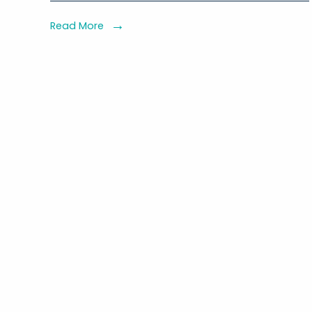
Rakyat,
Tiga
Read More
Lokasi
Diusulkan