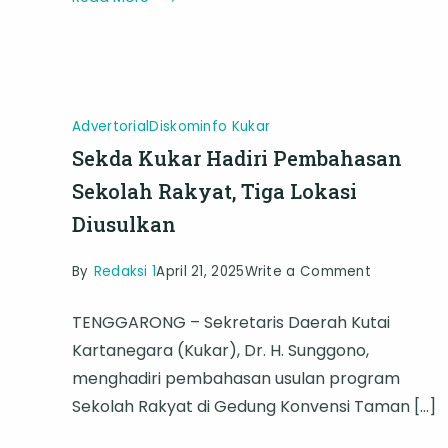
Advertorial
Diskominfo Kukar
Sekda Kukar Hadiri Pembahasan
Sekolah Rakyat, Tiga Lokasi
Diusulkan
on
By
Redaksi 1
April 21, 2025
Write a Comment
Sekda
TENGGARONG – Sekretaris Daerah Kutai
Kukar
Kartanegara (Kukar), Dr. H. Sunggono,
Hadiri
menghadiri pembahasan usulan program
Pembahas
Sekolah Rakyat di Gedung Konvensi Taman […]
Sekolah