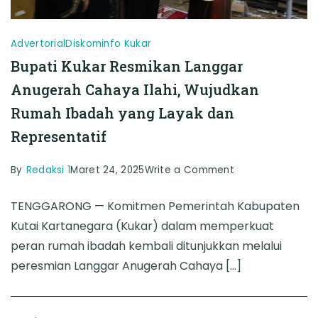
Advertorial
Diskominfo Kukar
Bupati Kukar Resmikan Langgar
Anugerah Cahaya Ilahi, Wujudkan
Rumah Ibadah yang Layak dan
Representatif
on
By
Redaksi 1
Maret 24, 2025
Write a Comment
Bupati
TENGGARONG — Komitmen Pemerintah Kabupaten
Kukar
Kutai Kartanegara (Kukar) dalam memperkuat
Resmikan
peran rumah ibadah kembali ditunjukkan melalui
Langgar
peresmian Langgar Anugerah Cahaya […]
Anugerah
Cahaya