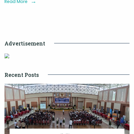
Ilahi,
Read More
Wujudkan
Rumah
Ibadah
yang
Advertisement
Layak
dan
Representatif
Recent Posts