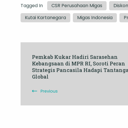
Tagged In
CSR Perusahaan Migas
Diskom
Kutai Kartanegara
Migas Indonesia
P
Post
Pemkab Kukar Hadiri Sarasehan
Kebangsaan di MPR RI, Soroti Peran
Navigation
Strategis Pancasila Hadapi Tantang
Global
Previous