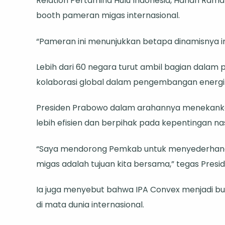
Relation Pertamina Hulu Indonesia, Handri Ramd
Energi
booth pameran migas internasional.
Masa
Depan
“Pameran ini menunjukkan betapa dinamisnya ind
Lebih dari 60 negara turut ambil bagian dalam
kolaborasi global dalam pengembangan energi 
Presiden Prabowo dalam arahannya menekankan
lebih efisien dan berpihak pada kepentingan nas
“Saya mendorong Pemkab untuk menyederhana
migas adalah tujuan kita bersama,” tegas Presid
Ia juga menyebut bahwa IPA Convex menjadi buk
di mata dunia internasional.