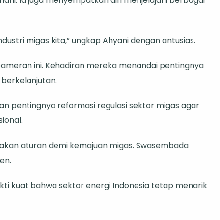
hani. Ia juga menyempatkan diri menjelajahi berbagai
ustri migas kita,” ungkap Ahyani dengan antusias.
 pameran ini. Kehadiran mereka menandai pentingnya
berkelanjutan.
 pentingnya reformasi regulasi sektor migas agar
ional.
kan aturan demi kemajuan migas. Swasembada
en.
ti kuat bahwa sektor energi Indonesia tetap menarik