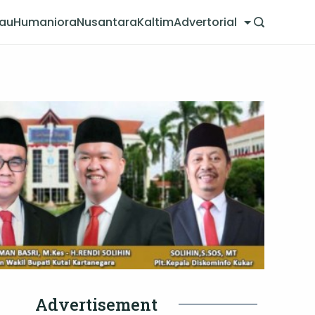
jau
Humaniora
Nusantara
Kaltim
Advertorial
Advertisement