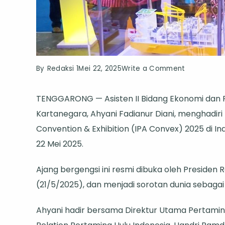
on
By
Redaksi 1
Mei 22, 2025
Write a Comment
Asisten
TENGGARONG — Asisten II Bidang Ekonomi dan
II
Kartanegara, Ahyani Fadianur Diani, menghadiri
Kukar
Convention & Exhibition (IPA Convex) 2025 di In
Hadiri
22 Mei 2025.
IPA
Convex
Ajang bergengsi ini resmi dibuka oleh Presiden
2025,
(21/5/2025), dan menjadi sorotan dunia sebagai
Bahas
UMKM
Ahyani hadir bersama Direktur Utama Pertamina
dan